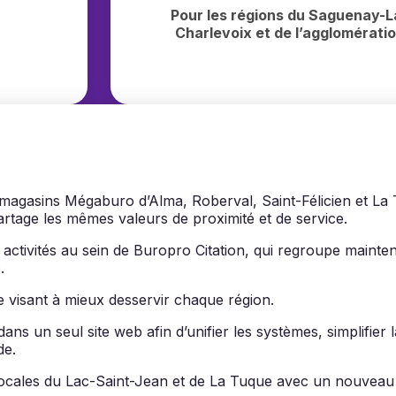
Hamster — Solution B
Pour les régions du Saguenay-L
Charlevoix et de l’agglomérati
tion
s magasins Mégaburo d’Alma, Roberval, Saint-Félicien et La
rtage les mêmes valeurs de proximité et de service.
ctivités au sein de Buropro Citation, qui regroupe mainte
.
lle visant à mieux desservir chaque région.
ns un seul site web afin d’unifier les systèmes, simplifier 
de.
 locales du Lac-Saint-Jean et de La Tuque avec un nouveau 