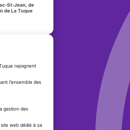
uro
ac-St-Jean, de
on de La Tuque
 Tuque rejoignent
nant l’ensemble des
la gestion des
site web dédié à sa